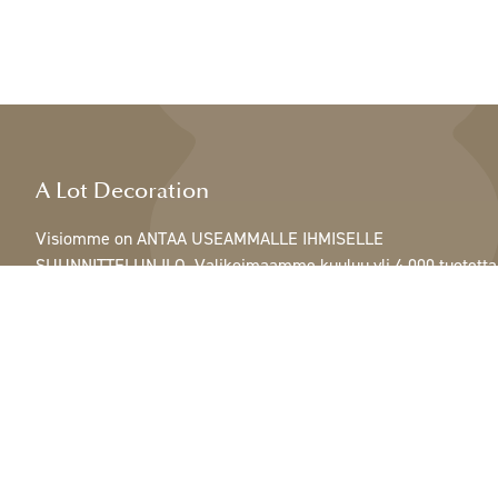
A Lot Decoration
Visiomme on ANTAA USEAMMALLE IHMISELLE
SUUNNITTELUN ILO. Valikoimaamme kuuluu yli 4 000 tuotetta
ja se sisältää kaikkea höyhenistä, nauhoista ja käpyistä
ruukkuihin, lamppuihin ja peileihin.
Asiakkaitamme ovat sisustus- ja lahjatavarakaupat,
huonekaluliikkeet, kaupalliset puutarhat, kukkakaupat,
sisustussuunnittelijat ja sisustajat, hotellit ja ravintolat.
Tervetuloa A Lotin maailmaan.