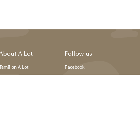
About A Lot
Follow us
Tämä on A Lot
Facebook
The team - A Lot
Instagram