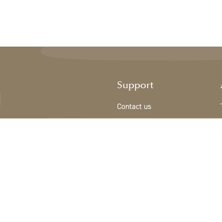
Support
Contact us
Sign Up/New customer
Terms & conditions
Privacy Policy