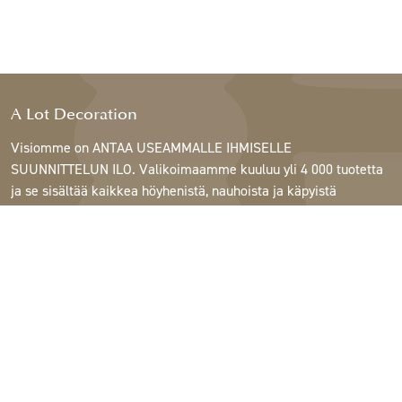
A Lot Decoration
Visiomme on ANTAA USEAMMALLE IHMISELLE
SUUNNITTELUN ILO. Valikoimaamme kuuluu yli 4 000 tuotetta
ja se sisältää kaikkea höyhenistä, nauhoista ja käpyistä
ruukkuihin, lamppuihin ja peileihin.
Asiakkaitamme ovat sisustus- ja lahjatavarakaupat,
huonekaluliikkeet, kaupalliset puutarhat, kukkakaupat,
sisustussuunnittelijat ja sisustajat, hotellit ja ravintolat.
Tervetuloa A Lotin maailmaan.
Support