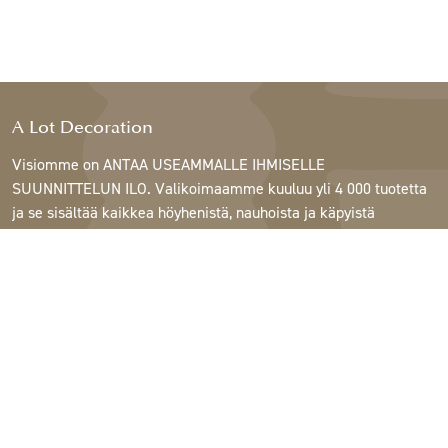
A Lot Decoration
Visiomme on ANTAA USEAMMALLE IHMISELLE
SUUNNITTELUN ILO. Valikoimaamme kuuluu yli 4 000 tuotetta
ja se sisältää kaikkea höyhenistä, nauhoista ja käpyistä
ruukkuihin, lamppuihin ja peileihin.
Asiakkaitamme ovat sisustus- ja lahjatavarakaupat,
huonekaluliikkeet, kaupalliset puutarhat, kukkakaupat,
sisustussuunnittelijat ja sisustajat, hotellit ja ravintolat.
Tervetuloa A Lotin maailmaan.
Support